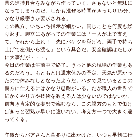
業の進捗具合をみながら作っていく。さもないと無駄に
なってしまうのだ。しかも混ぜる時間がきっちり15分、
かなり厳密さが要求される。
この親方、いちいち指示が細かい。同じことを何度も繰
り返す。脚立にあがっての作業には「一人が上で支え
て、それから上れ！ 先にバケツを挙げろ。両手で持ち
上げて左側から渡せ」という具合だ。安全確認はたしか
に大事だが・・・。
今日の作業は午前中で終了。きっと他の現場の作業もあ
るのだろう。もともとは週末休みの予定、天気が悪かっ
たので休みなしとなったようだ。ハタで見ているとこの
親方に仕えるにはかなり忍耐がいる。だが職人の世界で
細かくやり方や技術を教える人は少ないのではないか。
前向き肯定的な姿勢で臨むなら、この親方のもとで働け
ばきっと習熟が早いに違いない。考え方一つで大きく違
ってくる。
午後からバアさんと墓参りに出かけた。いつも早朝に行