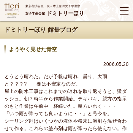
東京都渋谷区・代々木上原の女子学生寮
ドミトリーほり
女子学生会館
ドミトリーほり 館長ブログ
ようやく見せた青空
2006.05.20
とうとう晴れた。だが予報は晴れ、曇り、大雨
と？？？? 要は不安定なのだ。
屋上の防水工事はこれまでの遅れを取り返そうと、猛ダ
ッシュ。朝７時半から作業開始。テキパキ、親方の指示
のもと作業は午前中一杯続いた。親方いわく・・・
「いつ雨が降っても良いように・・」と号令を。
シーリング剤はいくつかの液体や粉末に溶剤を混ぜ合わ
せて作る。これらの塗布剤は雨が降ったら使えない。作