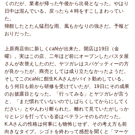
くのだが、業者が帰った午後から出発となった。やはり
日中は混んでいる。戻ったら４時をすこしまわってい
た。
帰館したとたん猛烈な雨、風もかなりの強さだ。予報ど
おりだった。
上原商店街に新しくcaféが出来た。開店は19日（金
曜）。実はこの店、二年ほど前にオープンしたパスタ屋
さんが衣替えしたのだ。ヤツガレはスパゲッティーの方
が良かったが、商売としては成り立たなかったようだ。
そしてこのcaféに館生K.Aさんがバイト勤めしている。
もう何日も前から研修を受けていたが、19日にその成果
のお披露目となった。「行ってみる」とヤツガレが言う
と、「まだ慣れていないのでしばらくしてからにしてく
ださい」とやんわり断られた。離れて見ていたがしっか
りとレジを打っている姿はベテランそのものだった。
K.Aさんの性格は何事にも物怖じせず、その考え方も前
向きなタイプ。シゴトを終わって感想を聞くと「マーケ