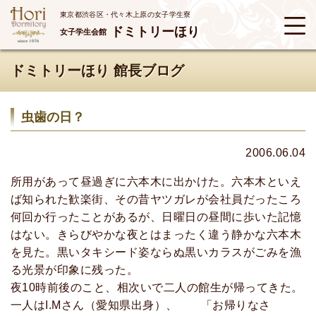
東京都渋谷区・代々木上原の女子学生寮
ドミトリーほり
女子学生会館
ドミトリーほり 館長ブログ
虫歯の日？
2006.06.04
所用があって昼過ぎに六本木に出かけた。六本木といえ
ば知られた歓楽街、その昔ヤツガレが会社員だったころ
何回か行ったことがあるが、日曜日の昼間に歩いた記憶
はない。きらびやかな夜とはまったく違う静かな六本木
を見た。黒いタキシード姿ならぬ黒いカラスがごみを漁
る光景が印象に残った。
夜10時前後のこと、相次いで二人の館生が帰ってきた。
一人はI.Mさん（愛知県出身）、 「お帰りなさ