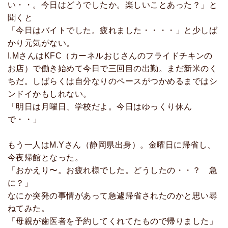
い・・。今日はどうでしたか。楽しいことあった？」と
聞くと
「今日はバイトでした。疲れました・・・・」と少しば
かり元気がない。
I.MさんはKFC（カーネルおじさんのフライドチキンの
お店）で働き始めて今日で三回目の出勤。まだ新米のく
ちだ。しばらくは自分なりのペースがつかめるまではシ
ンドイかもしれない。
「明日は月曜日、学校だよ。今日はゆっくり休ん
で・・」
もう一人はM.Yさん（静岡県出身）。金曜日に帰省し、
今夜帰館となった。
「おかえり〜。お疲れ様でした。どうしたの・・？ 急
に？」
なにか突発の事情があって急遽帰省されたのかと思い尋
ねてみた。
「母親が歯医者を予約してくれてたもので帰りました」