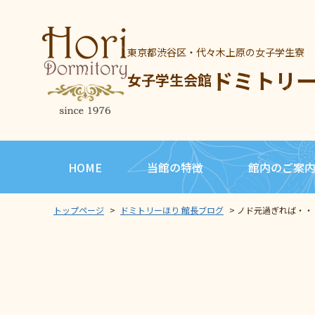
東京都渋谷区・代々木上原の女子学生寮
ドミトリ
女子学生会館
HOME
当館の特徴
館内のご案
トップページ
>
ドミトリーほり 館長ブログ
>
ノド元過ぎれば・・