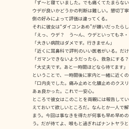
「ず〜と寝ていました。でも痛くてたまらない
ウデが良いかどうかの判断は難しい。懇切丁寧
側の好みによって評価は違ってくる。
それに彼女は“ダイコンあめ”が嫌いだったら
「えっ、ウデ？ う〜ん、ウデといってもネ・
「大きい病院はダメです。行きません」
「近くに耳鼻科で評判のいい医者がいる。だけ
「ガマンできないようだったら、救急にする？
「大丈夫です。あと一時間ほどなら待てます」
ということで、一時間後に家内と一緒に近くの
「口内炎でした。痛み止めと化膿止めのクスリ
あぁ良かった。これで一安心。
ところで彼女はこのことを両親には報告してい
えておいて欲しいところだ。なんとか一人で解
まう。今回は事なきを得たが何事も早め早めの
う。だが待てよ、喉もと過ぎればナントヤラと