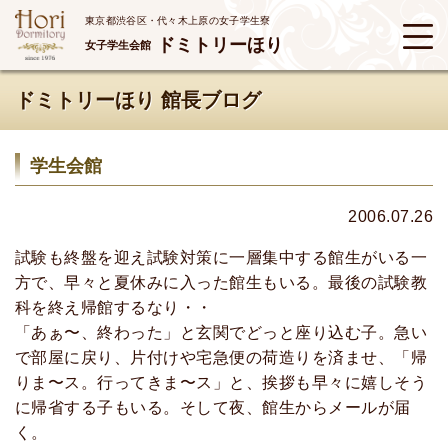
東京都渋谷区・代々木上原の女子学生寮
ドミトリーほり
女子学生会館
ドミトリーほり 館長ブログ
学生会館
2006.07.26
試験も終盤を迎え試験対策に一層集中する館生がいる一
方で、早々と夏休みに入った館生もいる。最後の試験教
科を終え帰館するなり・・
「あぁ〜、終わった」と玄関でどっと座り込む子。急い
で部屋に戻り、片付けや宅急便の荷造りを済ませ、「帰
りま〜ス。行ってきま〜ス」と、挨拶も早々に嬉しそう
に帰省する子もいる。そして夜、館生からメールが届
く。