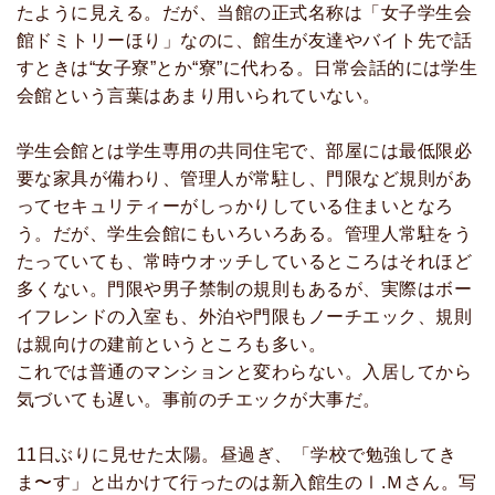
たように見える。だが、当館の正式名称は「女子学生会
館ドミトリーほり」なのに、館生が友達やバイト先で話
すときは“女子寮”とか“寮”に代わる。日常会話的には学生
会館という言葉はあまり用いられていない。
学生会館とは学生専用の共同住宅で、部屋には最低限必
要な家具が備わり、管理人が常駐し、門限など規則があ
ってセキュリティーがしっかりしている住まいとなろ
う。だが、学生会館にもいろいろある。管理人常駐をう
たっていても、常時ウオッチしているところはそれほど
多くない。門限や男子禁制の規則もあるが、実際はボー
イフレンドの入室も、外泊や門限もノーチエック、規則
は親向けの建前というところも多い。
これでは普通のマンションと変わらない。入居してから
気づいても遅い。事前のチエックが大事だ。
11日ぶりに見せた太陽。昼過ぎ、「学校で勉強してき
ま〜す」と出かけて行ったのは新入館生のⅠ.Ｍさん。写