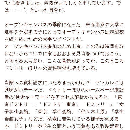
“いま着きました。両親がよろしくと申しています。で
は・・・”。といった具合だ。
オープンキャンパスの季節になった。来春東京の大学に
進学を予定する子にとってオープンキャンパスは志望校
を絞り込むための大事なイベントだ。
オープンキャンパス参加のため上京、この先は時間も取
れないからついでに家もおおよそ見当をつけておこう、
と考える人も多い。こんな背景があってか、このところ
ドミトリーほりへの資料請求も増えている。
当館への資料請求にいたるきっかけは？ ヤツガレには
興味深いテーマだ。ドミトリーほりのホームページ来訪
者の“検索キーワード”をアクセス解析から見ると、「東
京ドミトリー」「ドミトリー東京」「ドミトリー」「女
子学生会館」「東京 学生会館」「代々木上原」「学生
会館女子」などだ。検索に苦労している様子が伺える
が、ドミトリーや学生会館という言葉もある程度定着し