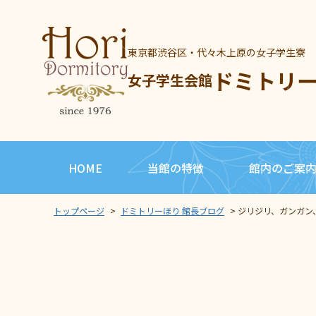
東京都渋谷区・代々木上原の女子学生寮
ドミトリ
女子学生会館
HOME
当館の特徴
館内のご案
トップページ
>
ドミトリーほり 館長ブログ
>
ジリジリ、ガンガン