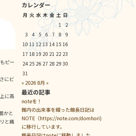
カレンダー
月
火
水
木
金
土
日
1
2
3
4
5
6
7
8
9
10
11
12
13
14
15
16
17
18
19
20
21
22
23
もピー
24
25
26
27
28
29
30
31
さにビ
«
2026
8月
»
最近の記事
上に高
noteを！
館内の出来事を綴った館長日記は
面かと
NOTE（https://note.com/domhori)
リと痛
に移行しています。
館長日記はnoteに移動しました