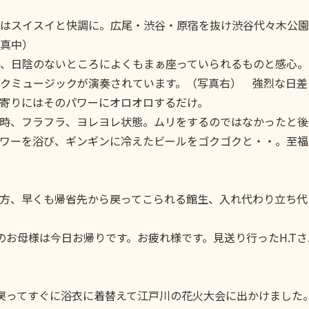
はスイスイと快調に。広尾・渋谷・原宿を抜け渋谷代々木公園
真中）
、日陰のないところによくもまぁ座っていられるものと感心。
クミュージックが演奏されています。（写真右） 強烈な日差
寄りにはそのパワーにオロオロするだけ。
時、フラフラ、ヨレヨレ状態。ムリをするのではなかったと後
ワーを浴び、ギンギンに冷えたビールをゴクゴクと・・。至福
、早くも帰省先から戻ってこられる館生、入れ代わり立ち代
のお母様は今日お帰りです。お疲れ様です。見送り行ったH.T
戻ってすぐに浴衣に着替えて江戸川の花火大会に出かけました