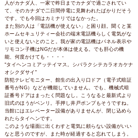
人がカナダ人、一家で昨日までカナダで過ごされてい
て、そのカナダで二日間停電に見舞われたばかりだそう
です。でも今回はカミナリではなかった。
また別の人は「電話機が使えない」と困り顔。聞くと某
ホームセキュリティー会社の端末電話機らしく電気がな
いと使えないとのこと。我が家の電話機はパネル表示や
リモコン子機はNGだが本体は使える。でも肝心の機
能、何度かけても・・・・
“タイヘンコミアッテイマス。シバラクシテカラオカケナ
オシクダサイ”
防犯テレビモニター、館生の出入り口ドア（電子式暗証
番号がNG）などが機能していません。でも、機械式暗
証番号ドアはまったく問題なし。こうなると最新式より
旧式のほうがベンリ。手押し井戸ポンプもそうですね。
当館にはエレベーター設備がありませんが、閉じ込めら
れたらタイヘンです。
このような場面に出くわすと電気に頼らない設備がいい
なと思うのですが、また時が経過すると忘れてしまう。