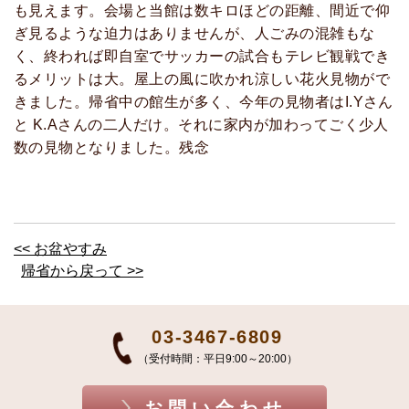
も見えます。会場と当館は数キロほどの距離、間近で仰
ぎ見るような迫力はありませんが、人ごみの混雑もな
く、終われば即自室でサッカーの試合もテレビ観戦でき
るメリットは大。屋上の風に吹かれ涼しい花火見物がで
きました。帰省中の館生が多く、今年の見物者はI.Yさん
と K.Aさんの二人だけ。それに家内が加わってごく少人
数の見物となりました。残念
<< お盆やすみ
帰省から戻って >>
03-3467-6809
（受付時間：平日9:00～20:00）
お問い合わせ