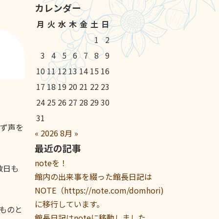
カレンダー
月
火
水
木
金
土
日
1
2
3
4
5
6
7
8
9
10
11
12
13
14
15
16
17
18
19
20
21
22
23
24
25
26
27
28
29
30
31
ず声を
«
2026
8月
»
最近の記事
noteを！
数日も
館内の出来事を綴った館長日記は
NOTE（https://note.com/domhori)
に移行しています。
のものと
館長日記はnoteに移動しました