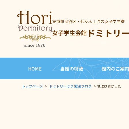
東京都渋谷区・代々木上原の女子学生寮
ドミトリ
女子学生会館
HOME
当館の特徴
館内のご案
トップページ
>
ドミトリーほり 館長ブログ
>
地球は青かった