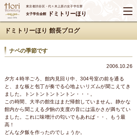
東京都渋谷区・代々木上原の女子学生寮
ドミトリーほり
女子学生会館
ドミトリーほり 館長ブログ
ナベの季節です
2006.10.26
夕方４時半ごろ、館内見回り中、304号室の前を通る
と、まな板と包丁が奏でる心地よいリズムが聞こえてき
ました。トントントントントン・・・。
この時間、大半の館生はまだ帰館していません。静かな
館内から聞こえる夕餉の支度の音には温かさが満ちてい
ました。これに味噌汁の匂いでもあれば・・、もう最
高！
どんな夕飯を作ったのでしょうか。