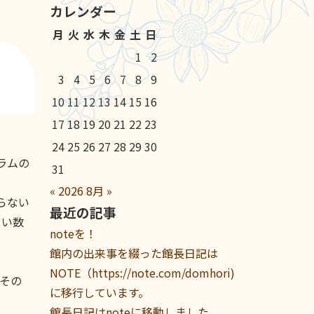
カレンダー
月
火
水
木
金
土
日
1
2
3
4
5
6
7
8
9
10
11
12
13
14
15
16
17
18
19
20
21
22
23
24
25
26
27
28
29
30
グラムの
31
«
2026
8月
»
らない
最近の記事
しい数
noteを！
館内の出来事を綴った館長日記は
NOTE（https://note.com/domhori)
その
に移行しています。
館長日記はnoteに移動しました