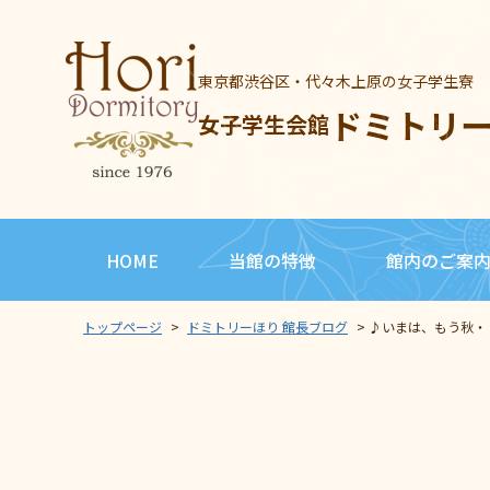
東京都渋谷区・代々木上原の女子学生寮
ドミトリ
女子学生会館
HOME
当館の特徴
館内のご案
トップページ
>
ドミトリーほり 館長ブログ
>
♪いまは、もう秋・