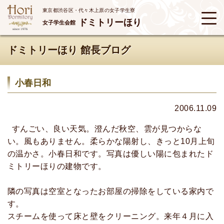
東京都渋谷区・代々木上原の女子学生寮
ドミトリーほり
女子学生会館
ドミトリーほり 館長ブログ
小春日和
2006.11.09
すんごい、良い天気。澄んだ秋空、雲が見つからな
い。風もありません。柔らかな陽射し、きっと10月上旬
の温かさ。小春日和です。写真は優しい陽に包まれたド
ミトリーほりの建物です。
隣の写真は空室となったお部屋の掃除をしている家内で
す。
スチームを使って床と壁をクリーニング。来年４月に入