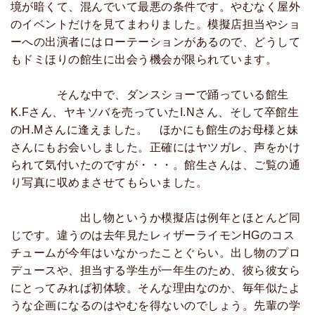
境が暗くて、混んでいて最悪の条件です。やむなく屋外
のイベントだけを見てまわりました。模擬店担当やショ
ーへの出演者にはローテーションがあるので、どうして
もドミほりの館生に出会う機会が限られています。
そんな中で、ダンスショーで踊っている館生
K.Fさん、ヤキソバを売っていたI.Nさん、そして卒館生
のH.Mさんに逢えました。 ほかにも館生のお母様と妹
さんにもお会いしました。正確にはヤツガレ、声をかけ
られて気付いたのですが・・・。館生さんは、ご覧の通
り写真に収めまさせてもらいました。
出し物というか模擬店は例年とほとんど同
じです。違うのは去年見たレィザーライモンHGのコス
チュームが今年はいなかったことぐらい。出し物のプロ
デュースや、担当する学生が一年生のため、彼ら彼女ら
にとってみれば初体験。そんな理由なのか、毎年似たよ
うな企画になるのはやむを得ないのでしょう。先輩の学