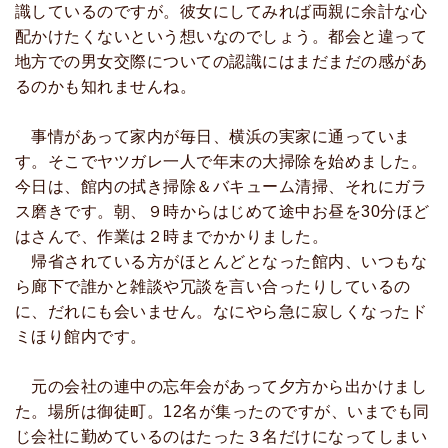
識しているのですが。彼女にしてみれば両親に余計な心
配かけたくないという想いなのでしょう。都会と違って
地方での男女交際についての認識にはまだまだの感があ
るのかも知れませんね。
事情があって家内が毎日、横浜の実家に通っていま
す。そこでヤツガレ一人で年末の大掃除を始めました。
今日は、館内の拭き掃除＆バキューム清掃、それにガラ
ス磨きです。朝、９時からはじめて途中お昼を30分ほど
はさんで、作業は２時までかかりました。
帰省されている方がほとんどとなった館内、いつもな
ら廊下で誰かと雑談や冗談を言い合ったりしているの
に、だれにも会いません。なにやら急に寂しくなったド
ミほり館内です。
元の会社の連中の忘年会があって夕方から出かけまし
た。場所は御徒町。12名が集ったのですが、いまでも同
じ会社に勤めているのはたった３名だけになってしまい