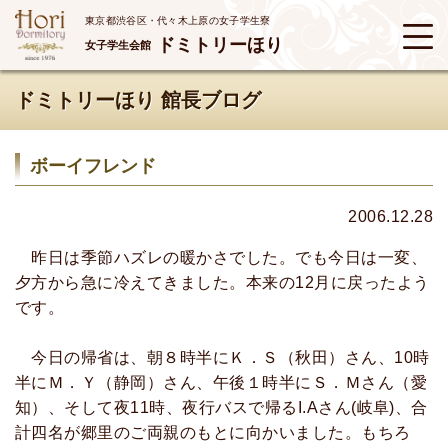
東京都渋谷区・代々木上原の女子学生寮
ドミトリーほり
女子学生会館
ドミトリーほり 館長ブログ
ボーイフレンド
2006.12.28
昨日は季節ハズレの暖かさでした。でも今日は一変、
夕方から急に冷えてきました。本来の12月に戻ったよう
です。
今日の帰省は、朝８時半にＫ．Ｓ（秋田）さん、10時
半にＭ．Ｙ（静岡）さん、午後１時半にＳ．Ｍさん（愛
知）、そして夜11時、夜行バスで帰るI.Aさん(岐阜)、合
計四名が郷里のご両親のもとに向かいました。もちろ