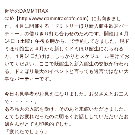
近所のDAMMTRAX
café【http://www.dammtraxcafe.com】に出向きまし
た。４月に開催する「ドミトリーほり新入館生歓迎パー
ティー」の借りきり打ち合わせのためです。開催は４月
14日（土曜）午後６時から、で予約してきました。現ド
ミほり館生と４月から新しくドミほり館生になられる
方、４月14日だけは、しっかりとスケジュール空けてお
いてください。ここで既館生と新入館生の交歓が行われ
る、ドミほり最大のイベントと言っても過言ではない大
事なパーティーです。
今日も見学者がお見えになりました。お父さんとお二人
で・・・・・。
ある私大の入試を受け、そのあと来館いただきました。
とてもお疲れだったのに明るくお話ししていただいたお
嬢さんがとても印象的でした。
「疲れたでしょう」