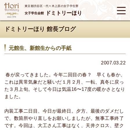
東京都渋谷区・代々木上原の女子学生寮
ドミトリーほり
女子学生会館
ドミトリーほり 館長ブログ
元館生、新館生からの手紙
2007.03.22
春が戻ってきました。今年二回目の春？ 早くも春か、
これは異常気象だと騒いだ１月２月、一転、真冬に戻っ
た３月上旬。そして今日は気温16〜17度の暖かさとなり
ました。
内装工事二日目、今日が最終日。夕方、最後のダメだし
で、数箇所やり直しをお願いしましたが、無事工事終了
です。今回は、大工さん工事はなく、天井クロス、壁ク