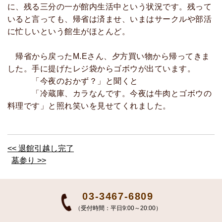
に、残る三分の一が館内生活中という状況です。残って
いると言っても、帰省は済ませ、いまはサークルや部活
に忙しいという館生がほとんど。
帰省から戻ったM.Eさん、夕方買い物から帰ってきま
した。手に提げたレジ袋からゴボウが出ています。
「今夜のおかず？」と聞くと
「冷蔵庫、カラなんです。今夜は牛肉とゴボウの
料理です」と照れ笑いを見せてくれました。
<< 退館引越し完了
墓参り >>
03-3467-6809
（受付時間：平日9:00～20:00）