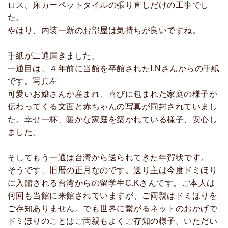
ロス、床カーペットタイルの張り直しだけの工事でし
た。
やはり、内装一新のお部屋は気持ちが良いですね。
手紙が二通届きました。
一通目は、４年前に当館を卒館されたI.Nさんからの手紙
です。写真左
可愛いお嬢さんが産まれ、喜びに包まれた家庭の様子が
伝わってくる文面と赤ちゃんの写真が同封されていまし
た。幸せ一杯、暖かな家庭を築かれている様子、安心し
ました。
そしてもう一通は台湾から送られてきた年賀状です。
そうです、旧暦の正月なのです。送り主は今度ドミほり
に入館される台湾からの留学生C.Kさんです。ご本人は
何回も当館に来館されていますが、ご両親はドミほりを
ご存知ありません。でも世界に繋がるネットのおかげで
ドミほりのことはご両親もよくご存知の様子。いただい