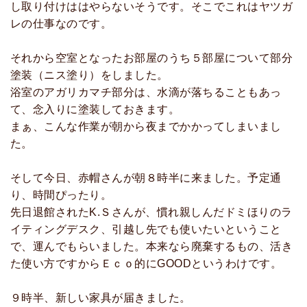
し取り付けははやらないそうです。そこでこれはヤツガ
レの仕事なのです。
それから空室となったお部屋のうち５部屋について部分
塗装（ニス塗り）をしました。
浴室のアガリカマチ部分は、水滴が落ちることもあっ
て、念入りに塗装しておきます。
まぁ、こんな作業が朝から夜までかかってしまいまし
た。
そして今日、赤帽さんが朝８時半に来ました。予定通
り、時間ぴったり。
先日退館されたK.Ｓさんが、慣れ親しんだドミほりのラ
イティングデスク、引越し先でも使いたいということ
で、運んでもらいました。本来なら廃棄するもの、活き
た使い方ですからＥｃｏ的にGOODというわけです。
９時半、新しい家具が届きました。