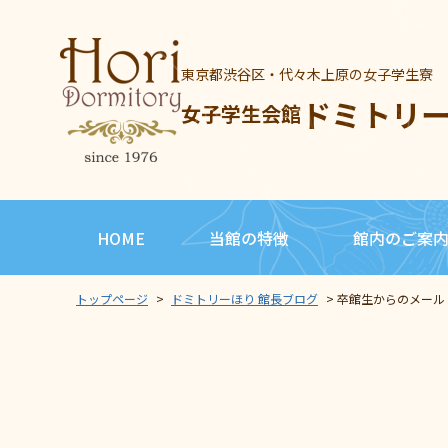
東京都渋谷区・代々木上原の女子学生寮
ドミトリ
女子学生会館
HOME
当館の特徴
館内のご案
トップページ
>
ドミトリーほり 館長ブログ
>
卒館生からのメール