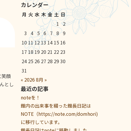
カレンダー
月
火
水
木
金
土
日
1
2
3
4
5
6
7
8
9
10
11
12
13
14
15
16
17
18
19
20
21
22
23
24
25
26
27
28
29
30
31
に笑顔
«
2026
8月
»
んとし
最近の記事
noteを！
館内の出来事を綴った館長日記は
NOTE（https://note.com/domhori)
に移行しています。
館長日記はnoteに移動しました