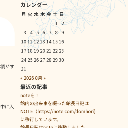
カレンダー
月
火
水
木
金
土
日
1
2
3
4
5
6
7
8
9
10
11
12
13
14
15
16
17
18
19
20
21
22
23
24
25
26
27
28
29
30
体調がす
31
«
2026
8月
»
最近の記事
noteを！
館内の出来事を綴った館長日記は
の中に入
NOTE（https://note.com/domhori)
に移行しています。
館長日記はnoteに移動しました