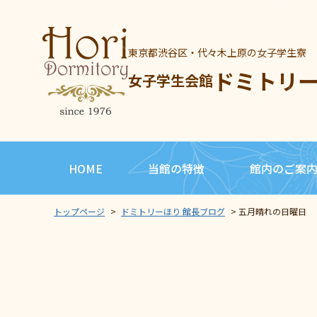
東京都渋谷区・代々木上原の女子学生寮
ドミトリ
女子学生会館
HOME
当館の特徴
館内のご案
トップページ
>
ドミトリーほり 館長ブログ
>
五月晴れの日曜日