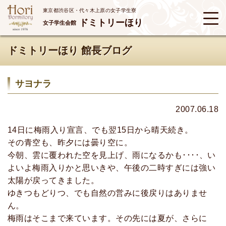
東京都渋谷区・代々木上原の女子学生寮
ドミトリーほり
女子学生会館
ドミトリーほり 館長ブログ
サヨナラ
2007.06.18
14日に梅雨入り宣言、でも翌15日から晴天続き。
その青空も、昨夕には曇り空に。
今朝、雲に覆われた空を見上げ、雨になるかも････、い
よいよ梅雨入りかと思いきや、午後の二時すぎには強い
太陽が戻ってきました。
ゆきつもどりつ、でも自然の営みに後戻りはありませ
ん。
梅雨はそこまで来ています。その先には夏が、さらに