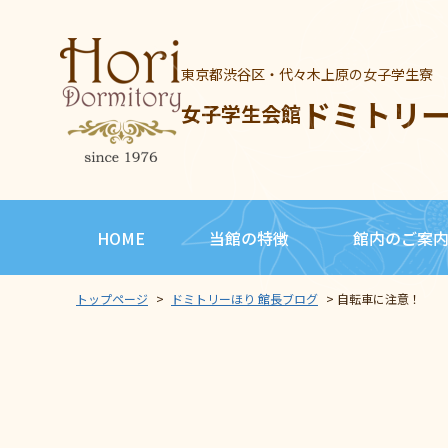
東京都渋谷区・代々木上原の女子学生寮
ドミトリ
女子学生会館
HOME
当館の特徴
館内のご案
トップページ
>
ドミトリーほり 館長ブログ
>
自転車に注意！