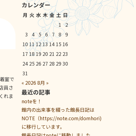
カレンダー
月
火
水
木
金
土
日
1
2
3
4
5
6
7
8
9
10
11
12
13
14
15
16
17
18
19
20
21
22
23
24
25
26
27
28
29
30
31
着室で
«
2026
8月
»
店員さ
最近の記事
くれま
noteを！
館内の出来事を綴った館長日記は
NOTE（https://note.com/domhori)
に移行しています。
館長日記はnoteに移動しました