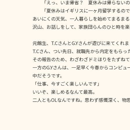
「えっ、いま帰省？ 夏休みは帰らないの
「夏休みはイギリスに一ヶ月留学するので、
あいにくの天気、一人暮らしを始めてまるまる
沢山、お話しをして、家族団らんのひと時を楽
元館生、T.CさんとG.Yさんが遊びに来てくれ
T.Cさん、つい先日、就職先から内定をもら
その報告のため、わざわざドミほりをたずねて
一方のG.Yさんは、一足早く今春からコンピュ
中だそうです。
「仕事、今すごく楽しいんです」
いいぞ、楽しめるなんて最高。
二人ともOLなんですね。思わず感慨深く、物