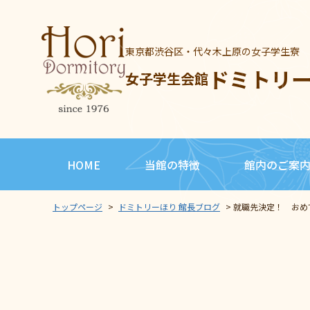
東京都渋谷区・代々木上原の女子学生寮
ドミトリ
女子学生会館
HOME
当館の特徴
館内のご案
トップページ
>
ドミトリーほり 館長ブログ
>
就職先決定！ おめ