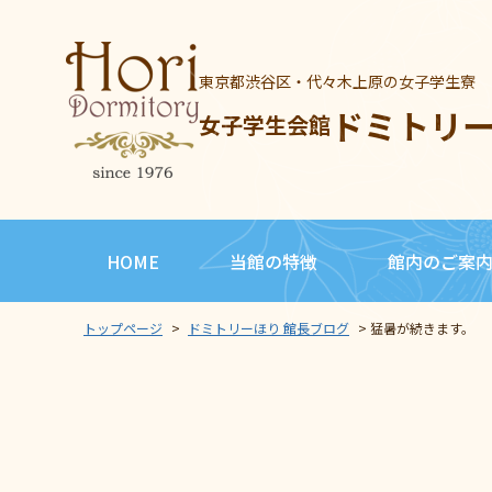
東京都渋谷区・代々木上原の女子学生寮
ドミトリ
女子学生会館
HOME
当館の特徴
館内のご案
トップページ
>
ドミトリーほり 館長ブログ
>
猛暑が続きます。