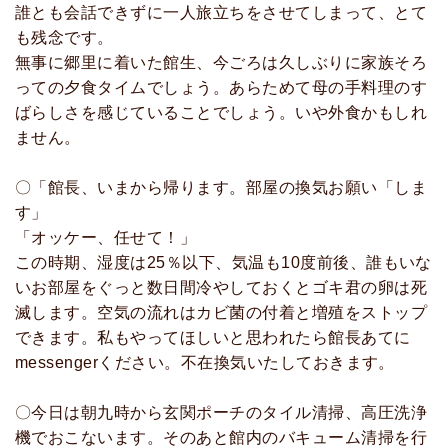
誰とも会話できずに一人旅立ちをさせてしまって、とて
も残念です。
無事に郷里に着いた館生、今ごろは久しぶりに家族そろ
っての夕食タイムでしょう。あらためて母の手料理のす
ばらしさを感じていることでしょう。いや外食かもしれ
ません。
〇「館長、いまから帰ります。部屋の換気お願い「しま
す」
「オッケー、任せて！」
この時期、湿度は25％以下、気温も10度前後、誰もいな
いお部屋をぐっと数日間冷やしておくとゴキ君の卵は死
滅します。空気の流れはカビ菌の付着と増殖をストップ
できます。私もやってほしいと思われたら館長あてに
messengerください。不在換気いたしておきます。
〇今日は朝九時から玄関ポーチのタイル清掃、高圧洗浄
機でおこないます。そのあと館内のバキューム清掃を行