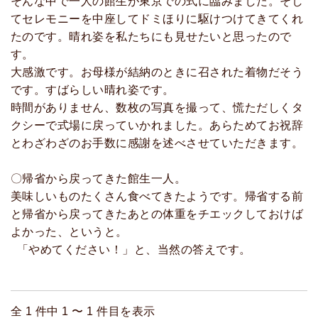
そんな中で一人の館生が東京での式に臨みました。そし
てセレモニーを中座してドミほりに駆けつけてきてくれ
たのです。晴れ姿を私たちにも見せたいと思ったので
す。
大感激です。お母様が結納のときに召された着物だそう
です。すばらしい晴れ姿です。
時間がありません、数枚の写真を撮って、慌ただしくタ
クシーで式場に戻っていかれました。あらためてお祝辞
とわざわざのお手数に感謝を述べさせていただきます。
〇帰省から戻ってきた館生一人。
美味しいものたくさん食べてきたようです。帰省する前
と帰省から戻ってきたあとの体重をチエックしておけば
よかった、というと。
「やめてください！」と、当然の答えです。
全 1 件中 1 〜 1 件目を表示