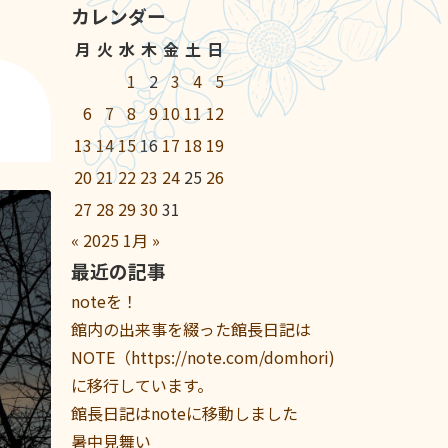
カレンダー
月
火
水
木
金
土
日
1
2
3
4
5
6
7
8
9
10
11
12
13
14
15
16
17
18
19
20
21
22
23
24
25
26
27
28
29
30
31
«
2025
1月
»
最近の記事
noteを！
館内の出来事を綴った館長日記は
NOTE（https://note.com/domhori)
に移行しています。
館長日記はnoteに移動しました
暑中見舞い