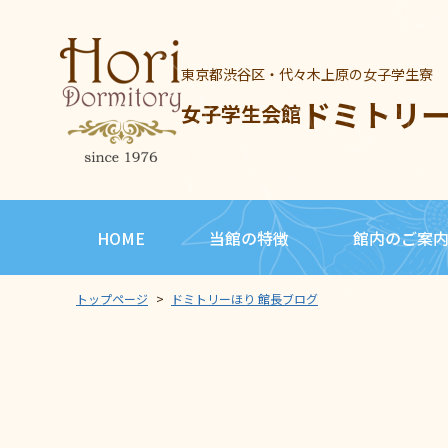
東京都渋谷区・代々木上原の女子学生寮
ドミトリ
女子学生会館
HOME
当館の特徴
館内のご案
トップページ
>
ドミトリーほり 館長ブログ