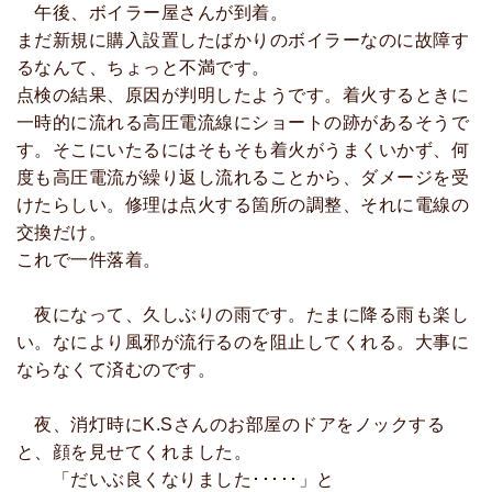
午後、ボイラー屋さんが到着。
まだ新規に購入設置したばかりのボイラーなのに故障す
るなんて、ちょっと不満です。
点検の結果、原因が判明したようです。着火するときに
一時的に流れる高圧電流線にショートの跡があるそうで
す。そこにいたるにはそもそも着火がうまくいかず、何
度も高圧電流が繰り返し流れることから、ダメージを受
けたらしい。修理は点火する箇所の調整、それに電線の
交換だけ。
これで一件落着。
夜になって、久しぶりの雨です。たまに降る雨も楽し
い。なにより風邪が流行るのを阻止してくれる。大事に
ならなくて済むのです。
夜、消灯時にK.Sさんのお部屋のドアをノックする
と、顔を見せてくれました。
「だいぶ良くなりました･････」と