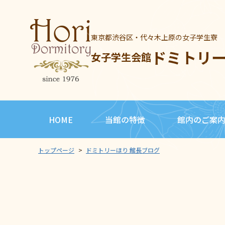
東京都渋谷区・代々木上原の女子学生寮
ドミトリ
女子学生会館
HOME
当館の特徴
館内のご案
トップページ
>
ドミトリーほり 館長ブログ