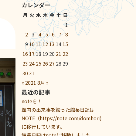
カレンダー
月
火
水
木
金
土
日
1
2
3
4
5
6
7
8
9
10
11
12
13
14
15
16
17
18
19
20
21
22
23
24
25
26
27
28
29
30
31
«
2021
8月
»
最近の記事
noteを！
館内の出来事を綴った館長日記は
NOTE（https://note.com/domhori)
に移行しています。
館長日記はnoteに移動しました