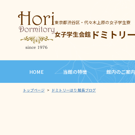
東京都渋谷区・代々木上原の女子学生寮
ドミトリ
女子学生会館
HOME
当館の特徴
館内のご案
トップページ
>
ドミトリーほり 館長ブログ