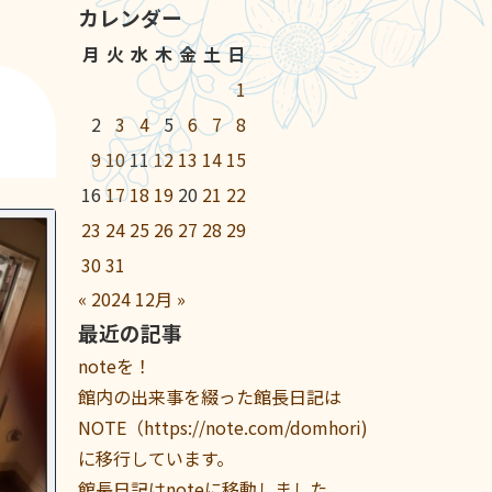
カレンダー
月
火
水
木
金
土
日
1
2
3
4
5
6
7
8
9
10
11
12
13
14
15
16
17
18
19
20
21
22
23
24
25
26
27
28
29
30
31
«
2024
12月
»
最近の記事
noteを！
館内の出来事を綴った館長日記は
NOTE（https://note.com/domhori)
に移行しています。
館長日記はnoteに移動しました