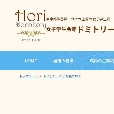
東京都渋谷区・代々木上原の女子学生寮
ドミトリ
女子学生会館
HOME
当館の特徴
館内のご案
トップページ
>
ドミトリーほり 館長ブログ