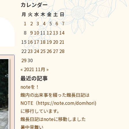
カレンダー
月
火
水
木
金
土
日
1
2
3
4
5
6
7
8
9
10
11
12
13
14
15
16
17
18
19
20
21
22
23
24
25
26
27
28
29
30
«
2021
11月
»
最近の記事
noteを！
館内の出来事を綴った館長日記は
NOTE（https://note.com/domhori)
に移行しています。
館長日記はnoteに移動しました
暑中見舞い