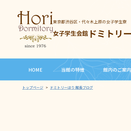
東京都渋谷区・代々木上原の女子学生寮
ドミトリ
女子学生会館
HOME
当館の特徴
館内のご案
トップページ
>
ドミトリーほり 館長ブログ