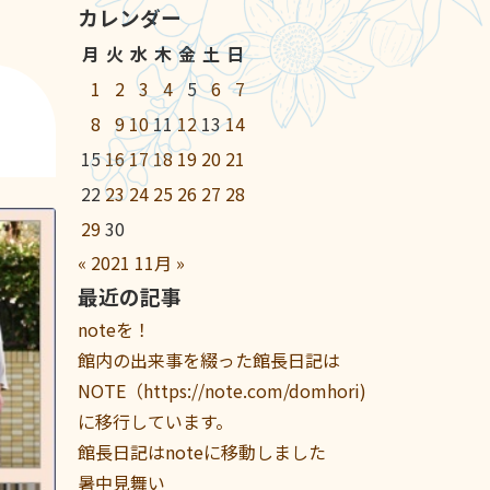
カレンダー
月
火
水
木
金
土
日
1
2
3
4
5
6
7
8
9
10
11
12
13
14
15
16
17
18
19
20
21
22
23
24
25
26
27
28
29
30
«
2021
11月
»
最近の記事
noteを！
館内の出来事を綴った館長日記は
NOTE（https://note.com/domhori)
に移行しています。
館長日記はnoteに移動しました
暑中見舞い